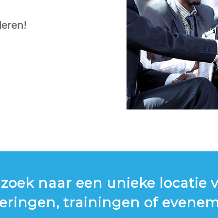
deren!
zoek naar een unieke locatie 
eringen, trainingen of evene