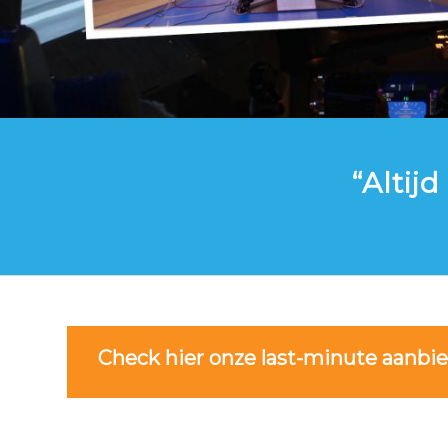
“Altij
Check hier onze last-minute aanbi