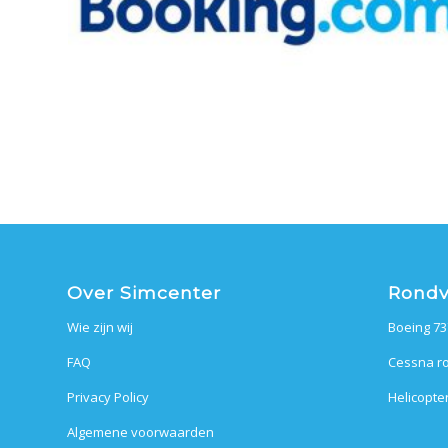
Over Simcenter
Rondv
Wie zijn wij
Boeing 73
FAQ
Cessna ro
Privacy Policy
Helicopte
Algemene voorwaarden