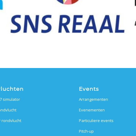
luchten
Events
7 simulator
Arrangementen
ndvlucht
Evenementen
r rondvlucht
Particuliere events
Pitch-up