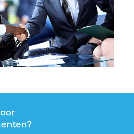
voor
menten?