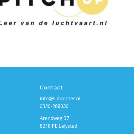
Contact
info@simcenter.nl
0320-288030
Arendweg 37
8218 PE Lelystad