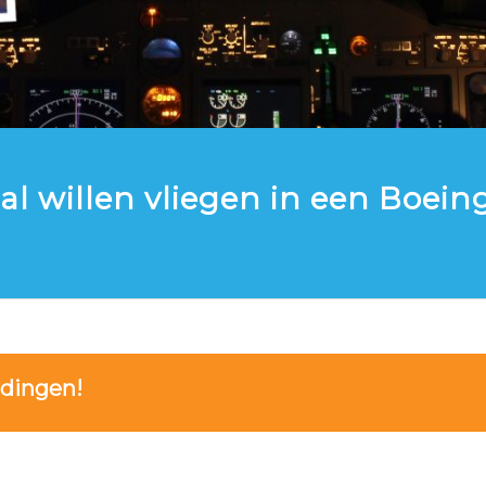
d al willen vliegen in een Boein
“Kom dan nu naar Simcenter”
edingen!