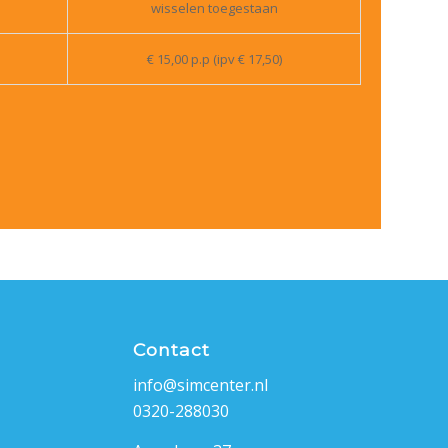
wisselen toegestaan
€ 15,00 p.p (ipv € 17,50)
Contact
info@simcenter.nl
0320-288030