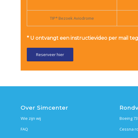
TIP* Bezoek Aviodrome
* U ontvangt een instructievideo per mail teg
Reserveer hier
Over Simcenter
Rondv
Wie zijn wij
Boeing 73
FAQ
Cessna ro