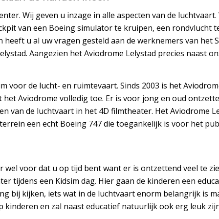
enter. Wij geven u inzage in alle aspecten van de luchtvaa
ockpit van een Boeing simulator te kruipen, een rondvlucht 
n heeft u al uw vragen gesteld aan de werknemers van het 
lystad. Aangezien het Aviodrome Lelystad precies naast ons
 voor de lucht- en ruimtevaart. Sinds 2003 is het Aviodrom
t het Aviodrome volledig toe. Er is voor jong en oud ontzett
ten van de luchtvaart in het 4D filmtheater. Het Aviodrome 
 terrein een echt Boeing 747 die toegankelijk is voor het pub
r wel voor dat u op tijd bent want er is ontzettend veel te 
ter tijdens een Kidsim dag. Hier gaan de kinderen een educa
 bij kijken, iets wat in de luchtvaart enorm belangrijk is ma
 kinderen en zal naast educatief natuurlijk ook erg leuk zi